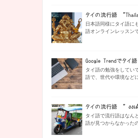
タイの流行語 ”Thaila
日本語同様にタイ語にも 流行
語オンラインレッスンでタ
Google Trendで
タイ語の勉強をしていて
語で、世代や環境などに
タイの流行語 ” งงเด้ 
タイ語で流行語はなん
語が見つからなかったので