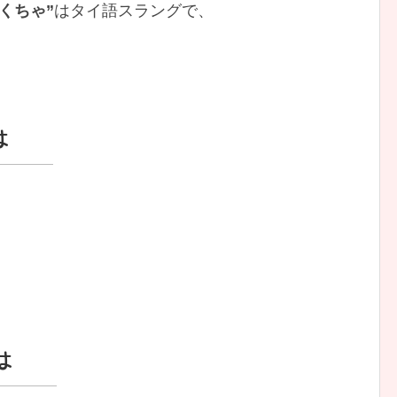
くちゃ”
はタイ語スラングで、
は
は