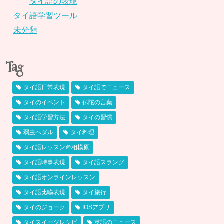
タイ語の表現
タイ語学習ツール
未分類
Tag
タイ語日常表現
タイ語でニュース
タイのイベント
仏陀の言葉
タイ語学習方法
タイの習慣
弱虫ペダル
タイ料理
タイ語レッスン＠相模原
タイ語時事表現
タイ語スラング
タイ語オンラインレッスン
タイ語比喩表現
タイ旅行
タイのジョーク
IOSアプリ
タイスイーツレシピ
英語のニュース