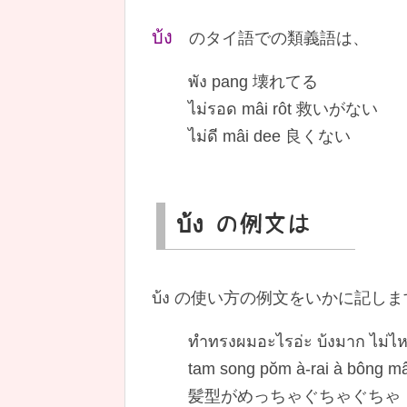
บ้ง
のタイ語での類義語は、
พัง pang 壊れてる
ไม่รอด mâi rôt 救いがない
ไม่ดี mâi dee 良くない
บ้ง の例文は
บ้ง の使い方の例文をいかに記し
ทำทรงผมอะไรอ่ะ บ้งมาก ไม่ไ
tam song pŏm à-rai à bông m
髪型がめっちゃぐちゃぐちゃ