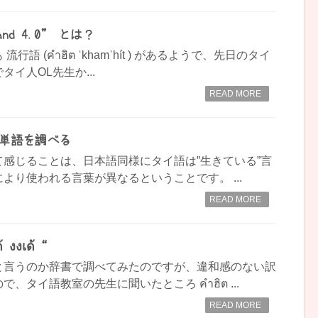
nd 4.0” とは？
語 (คำฮิต ˈkhamˈhít ) があるようで、先日のタイ
イ人OL先生か...
READ MORE
タイ語単語を調べる
感じることは、日本語同様にタイ語は”生きている”言
より使われる言葉が異なるということです。 ...
READ MORE
งงเด้ “
と言うのか辞書で調べてみたのですが、違和感のない訳
、タイ語教室の先生に聞いたところ คำฮิต ...
READ MORE