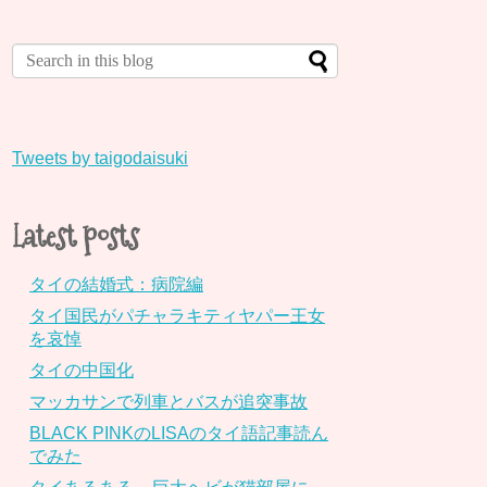
Tweets by taigodaisuki
Latest posts
タイの結婚式：病院編
タイ国民がパチャラキティヤパー王女
を哀悼
タイの中国化
マッカサンで列車とバスが追突事故
BLACK PINKのLISAのタイ語記事読ん
でみた