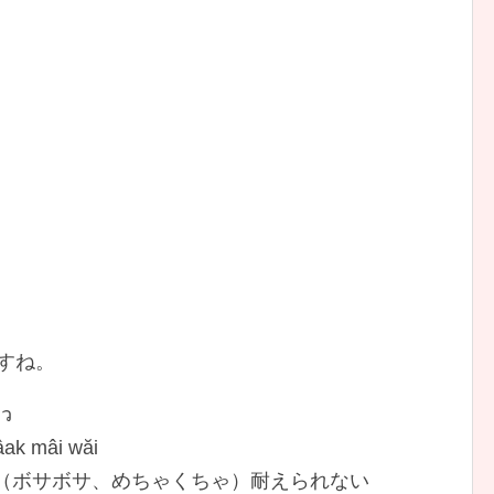
ますね。
หว
âak mâi wăi
（ボサボサ、めちゃくちゃ）耐えられない