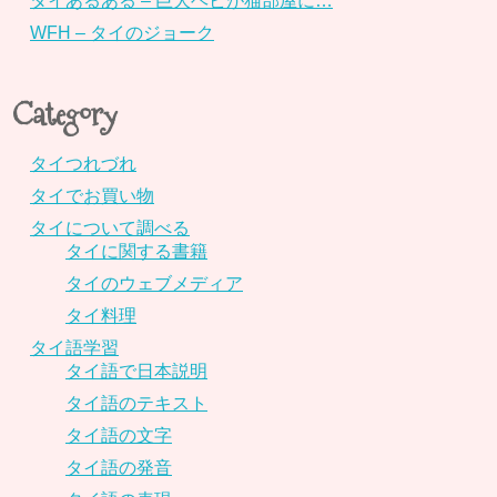
タイあるある – 巨大ヘビが猫部屋に…
WFH – タイのジョーク
Category
タイつれづれ
タイでお買い物
タイについて調べる
タイに関する書籍
タイのウェブメディア
タイ料理
タイ語学習
タイ語で日本説明
タイ語のテキスト
タイ語の文字
タイ語の発音