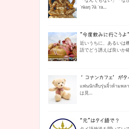
「なんでもない」「なかったこと
ˈrʉ̂aŋ ʔà ˈra...
”今度飲みに行こうよ
近いうちに、あるいは
語でどう誘えば良いか確認
‘ コナンカフェ’ が
แฟนนักสืบรุ่นจิ๋วห้า
は見...
“元”はタイ語で？
タイ語放送を聞いていて時々