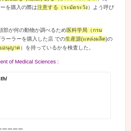
ラーを購入の際は
注意する（ระมัดระวัง
）よう呼び
頭部が何の動物か調べるため
医科学局（กรม
ラーラーを購入した店 での
生産源(แหล่งผลิต
)の
อนุญาต
）を持っているかを検査した。
t of Medical Sciences :
th/
ーーーーー