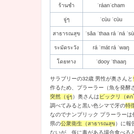
ร้านชำ
ˈráanˈcham
จู่ๆ
ˈcùu ˈcùu
สาธารณสุข
ˈsǎa ˈthaa rá ˈná ˈs
ระมัดระวัง
rá ˈmát rá ˈwaŋ
โดยทาง
ˈdooy ˈthaaŋ
サラブリーの32歳 男性が奥さんと
作るため、プラーラー（魚を発酵
突然（จู่ๆ
）奥さんは
ビックリ（ตก
調べてみると黒い色シマで牙の
特徴
なのでナンプリック プラーラーは
県の
公衆衛生（สาธารณสุข
）に報
ないが、仮に毒がある場合食べる