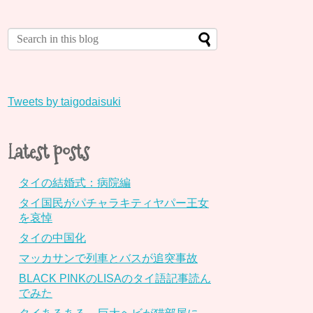
Tweets by taigodaisuki
Latest posts
タイの結婚式：病院編
タイ国民がパチャラキティヤパー王女
を哀悼
タイの中国化
マッカサンで列車とバスが追突事故
BLACK PINKのLISAのタイ語記事読ん
でみた