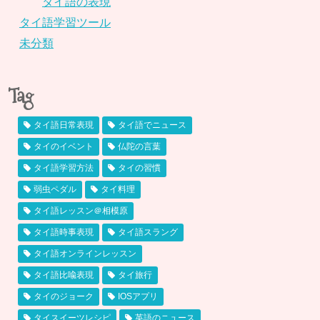
タイ語の表現
タイ語学習ツール
未分類
Tag
タイ語日常表現
タイ語でニュース
タイのイベント
仏陀の言葉
タイ語学習方法
タイの習慣
弱虫ペダル
タイ料理
タイ語レッスン＠相模原
タイ語時事表現
タイ語スラング
タイ語オンラインレッスン
タイ語比喩表現
タイ旅行
タイのジョーク
IOSアプリ
タイスイーツレシピ
英語のニュース