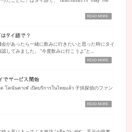
に」はタイ語で、 ไม่มีเรื่องอะไร ˈmây ˈmii
READ MORE
”はタイ語で？
機会があったら一緒に飲みに行きたいと思った時にタイ
してみました。 ”今度飲みに行こうよ”と...
READ MORE
タイでサービス開始
มพลาด 'โคนันคาเฟ่' เปิดบริการในไทยแล้ว 子供探偵のファン
READ MORE
耳に入ってくる単語 "อดีต ʔà ˈdìit"。手元の辞書