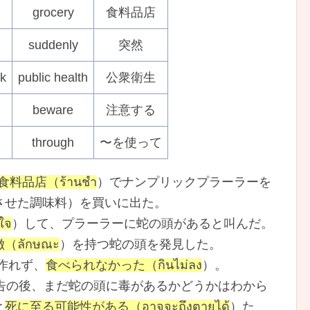
grocery
食料品店
suddenly
突然
ùk
public health
公衆衛生
beware
注意する
through
〜を使って
食料品店（ร้านชำ
）でナンプリックプラーラーを
させた調味料）を買いに出た。
ใจ
）して、プラーラーに蛇の頭があると叫んだ。
（ลักษณะ
）を持つ蛇の頭を発見した。
作れず、
食べられなかった（กินไม่ลง
）。
告の後、まだ蛇の頭に毒があるかどうかはわから
と
死に至る可能性がある（อาจจะถึงตายได้
）た