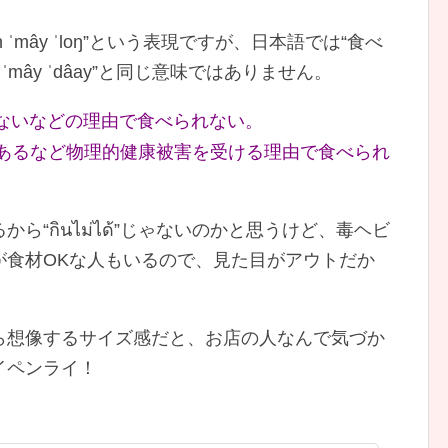
in ˈmây ˈloŋ”という表現ですが、日本語では“食べ
kin ˈmây ˈdâay”と同じ意味ではありません。
ないなどの理由で食べられない。
あるなど物理的健康被害を受ける理由で食べられ
“กินไม่ได้”じゃないのかと思うけど、毒ヘビ
が食材OKな人もいるので、見た目がアウトだか
ら想像するサイズ感だと、お店の人なんで気づか
イペンライ！