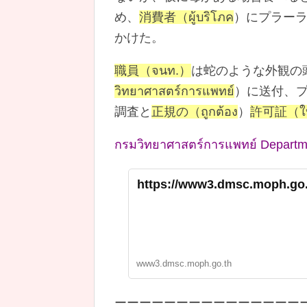
め、
消費者（ผู้บริโภค
）にプラー
かけた。
職員（จนท.）
は蛇のような外観の
วิทยาศาสตร์การแพทย์
）に送付、プ
調査と
正規の（ถูกต้อง
）
許可証（ใบ
กรมวิทยาศาสตร์การแพทย์ Departmen
https://www3.dmsc.moph.go.
www3.dmsc.moph.go.th
ーーーーーーーーーーーーーーー