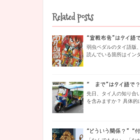
Related posts
“宣戦布告”はタイ語
弱虫ペダルのタイ語版
読んでいる箇所はインタ
“〜まで”はタイ語で
先日、タイ人の知り合
を含みますか？ 具体的に
“どういう関係？” “