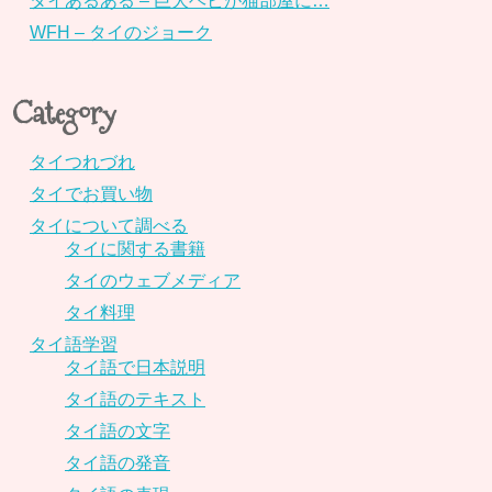
タイあるある – 巨大ヘビが猫部屋に…
WFH – タイのジョーク
Category
タイつれづれ
タイでお買い物
タイについて調べる
タイに関する書籍
タイのウェブメディア
タイ料理
タイ語学習
タイ語で日本説明
タイ語のテキスト
タイ語の文字
タイ語の発音