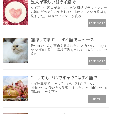
恋人が欲しいはタイ語で
タイ語で「恋人が欲しい」が各SNSプラットフォー
ム毎にどのぐらい使われているか？ という投稿を
見ました。 画像のフォントが読み...
READ MORE
猫探してます – タイ語でニュース
Twitterでこんな画像を見ました。 どうやら、いなく
なった猫を探して看板広告を出しているらしい。 **
ช่วย...
READ MORE
“〜してもいいですか？”はタイ語で
タイ語教室で 〜してもいいですか？ ขอ
ˈkhɔ̌ɔ〜 の使い方を学習しました。 ขอˈkhɔ̌ɔ〜 の
用法は、 〜を下さ...
READ MORE