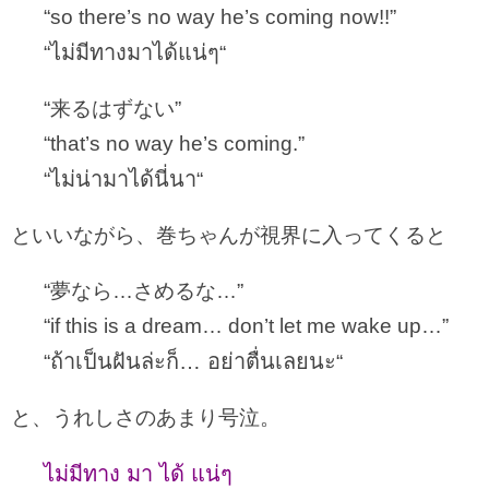
“so there’s no way he’s coming now!!”
ไม่มีทางมาได้แน่ๆ
“
“
“来るはずない”
“that’s no way he’s coming.”
ไม่น่ามาได้นี่นา
“
“
といいながら、巻ちゃんが視界に入ってくると
“夢なら…さめるな…”
“if this is a dream… don’t let me wake up…”
ถ้าเป็นฝันล่ะก็… อย่าตื่นเลยนะ
“
“
と、うれしさのあまり号泣。
ไม่มีทาง มา ได้ แน่ๆ