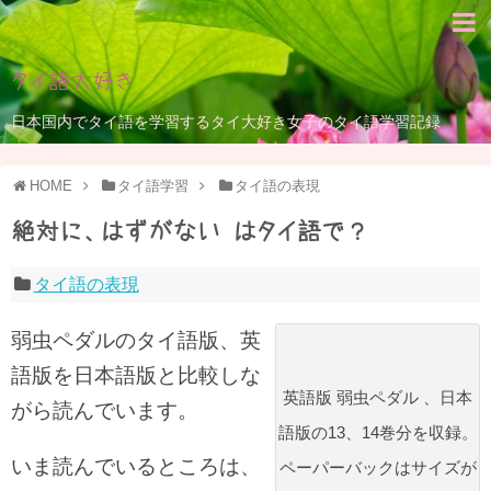
タイ語大好き
日本国内でタイ語を学習するタイ大好き女子のタイ語学習記録
HOME
タイ語学習
タイ語の表現
絶対に、はずがない はタイ語で？
タイ語の表現
弱虫ペダルのタイ語版、英
語版を日本語版と比較しな
英語版 弱虫ペダル 、日本
がら読んでいます。
語版の13、14巻分を収録。
いま読んでいるところは、
ペーパーバックはサイズが