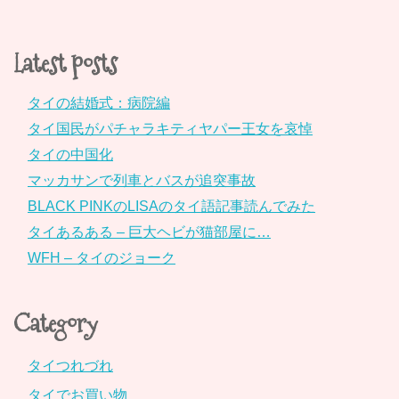
Latest posts
タイの結婚式：病院編
タイ国民がパチャラキティヤパー王女を哀悼
タイの中国化
マッカサンで列車とバスが追突事故
BLACK PINKのLISAのタイ語記事読んでみた
タイあるある – 巨大ヘビが猫部屋に…
WFH – タイのジョーク
Category
タイつれづれ
タイでお買い物