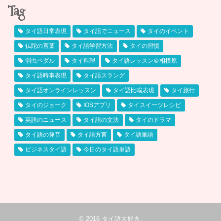
Tag
タイ語日常表現
タイ語でニュース
タイのイベント
仏陀の言葉
タイ語学習方法
タイの習慣
弱虫ペダル
タイ料理
タイ語レッスン＠相模原
タイ語時事表現
タイ語スラング
タイ語オンラインレッスン
タイ語比喩表現
タイ旅行
タイのジョーク
IOSアプリ
タイスイーツレシピ
英語のニュース
タイ語の文法
タイのドラマ
タイ語の発音
タイ語方言
タイ語単語
ビジネスタイ語
今日のタイ語単語
© 2016
タイ語大好き
.